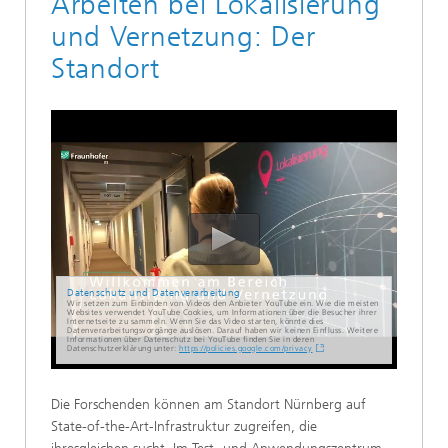
Arbeiten bei Lokalisierung
und Vernetzung: Der
Standort
Datenschutz und Datenverarbeitung
Wir setzen zum Einbinden von Videos den Anbieter YouTube ein. Wie die meisten
Websites verwendet YouTube Cookies, um Informationen über die Besucher ihrer
Internetseite zu sammeln. Wenn Sie das Video starten, könnte dies
Datenverarbeitungsvorgänge auslösen. Darauf haben wir keinen Einfluss. Weitere
Informationen über Datenschutz bei YouTube finden Sie in deren
Datenschutzerklärung unter:
https://policies.google.com/privacy
Die Forschenden können am Standort Nürnberg auf
State-of-the-Art-Infrastruktur zugreifen, die