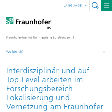
LANGUAGE
ENGLISH
日本語
Fraunhofer-Institut für Integrierte Schaltungen IIS
中文
한국어
Wo bin ich?
Startseite
Interdisziplinär und auf
Online-Magazin
Panorama
Top-Level arbeiten im
Forschungsbereich
Lokalisierung und
Vernetzung am Fraunhofer