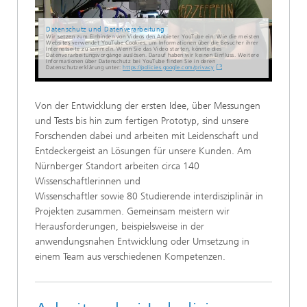
Datenschutz und Datenverarbeitung
Wir setzen zum Einbinden von Videos den Anbieter YouTube ein. Wie die meisten
Websites verwendet YouTube Cookies, um Informationen über die Besucher ihrer
Internetseite zu sammeln. Wenn Sie das Video starten, könnte dies
Datenverarbeitungsvorgänge auslösen. Darauf haben wir keinen Einfluss. Weitere
Informationen über Datenschutz bei YouTube finden Sie in deren
Datenschutzerklärung unter:
https://policies.google.com/privacy
Von der Entwicklung der ersten Idee, über Messungen
und Tests bis hin zum fertigen Prototyp, sind unsere
Forschenden dabei und arbeiten mit Leidenschaft und
Entdeckergeist an Lösungen für unsere Kunden. Am
Nürnberger Standort arbeiten circa 140
Wissenschaftlerinnen und
Wissenschaftler sowie 80 Studierende interdisziplinär in
Projekten zusammen. Gemeinsam meistern wir
Herausforderungen, beispielsweise in der
anwendungsnahen Entwicklung oder Umsetzung in
einem Team aus verschiedenen Kompetenzen.