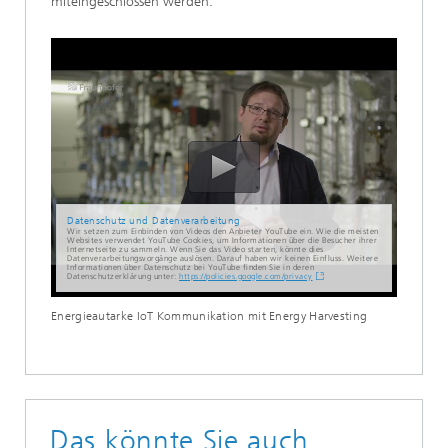
miteingeschlossen werden.
Datenschutz und Datenverarbeitung
Wir setzen zum Einbinden von Videos den Anbieter YouTube ein. Wie die meisten
Websites verwendet YouTube Cookies, um Informationen über die Besucher ihrer
Internetseite zu sammeln. Wenn Sie das Video starten, könnte dies
Datenverarbeitungsvorgänge auslösen. Darauf haben wir keinen Einfluss. Weitere
Informationen über Datenschutz bei YouTube finden Sie in deren
Datenschutzerklärung unter:
https://policies.google.com/privacy
Energieautarke IoT Kommunikation mit Energy Harvesting
Das könnte Sie auch