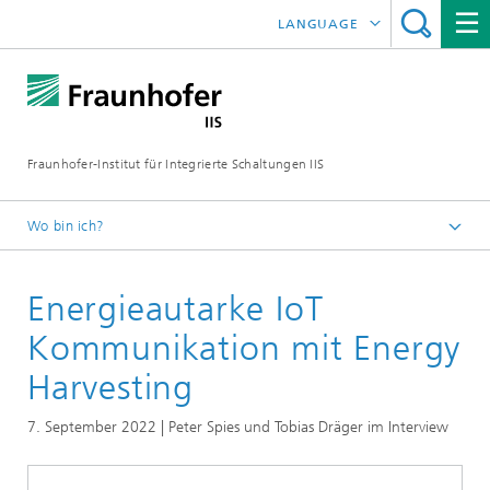
LANGUAGE
ENGLISH
日本語
Fraunhofer-Institut für Integrierte Schaltungen IIS
中文
한국어
Wo bin ich?
Startseite
Energieautarke IoT
Online-Magazin
Forschungsbereiche im Magazin
Kommunikation mit Energy
Lokalisierung und Vernetzung
Harvesting
5G: Forschende über professionelle
7. September 2022 | Peter Spies und Tobias Dräger im Interview
Mobilfunkanwendungen