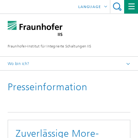
LANGUAGE
ENGLISH
日本語
Fraunhofer-Institut für Integrierte Schaltungen IIS
中文
한국어
Wo bin ich?
Startseite
Presseinformation
News / Presse
Zuverlässige More-