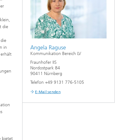
ler
klein,
 die
 die
Angela Raguse
n in
Kommunikation Bereich LV
erhält
Fraunhofer IIS
Nordostpark 84
dungen
90411 Nürnberg
Telefon +49 9131 776-5105
E-Mail senden
ation
us
 bietet