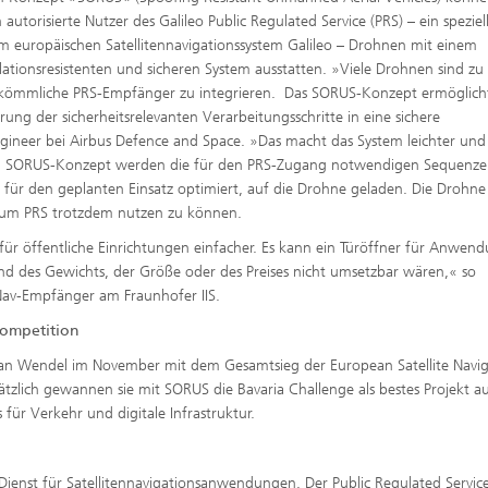
h autorisierte Nutzer des Galileo Public Regulated Service (PRS) – ein speziel
im europäischen Satellitennavigationssystem Galileo – Drohnen mit einem
ationsresistenten und sicheren System ausstatten. »Viele Drohnen sind zu 
kömmliche PRS-Empfänger zu integrieren. Das SORUS-Konzept ermöglicht
rung der sicherheitsrelevanten Verarbeitungsschritte in eine sichere
ineer bei Airbus Defence and Space. »Das macht das System leichter und
 Im SORUS-Konzept werden die für den PRS-Zugang notwendigen Sequenze
für den geplanten Einsatz optimiert, auf die Drohne geladen. Die Drohne 
n, um PRS trotzdem nutzen zu können.
ür öffentliche Einrichtungen einfacher. Es kann ein Türöffner für Anwen
und des Gewichts, der Größe oder des Preises nicht umsetzbar wären,« so
tNav-Empfänger am Fraunhofer IIS.
Competition
Jan Wendel im November mit dem Gesamtsieg der European Satellite Navig
ätzlich gewannen sie mit SORUS die Bavaria Challenge als bestes Projekt a
für Verkehr und digitale Infrastruktur.
r Dienst für Satellitennavigationsanwendungen. Der Public Regulated Service