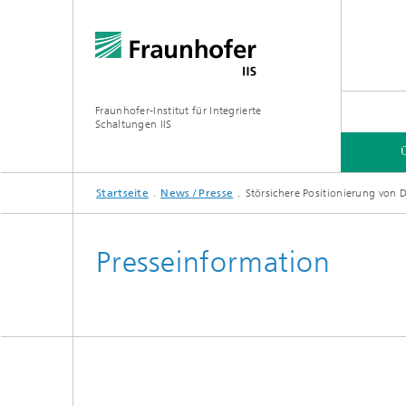
Fraunhofer-Institut für Integrierte
Schaltungen IIS
Startseite
News / Presse
Störsichere Positionierung von 
ÜBER UNS
FORSCHUNGSBEREICHE
ONLINE-MAGAZIN
Presseinformation
Organisation / Organigramm
Bayeris
(BCDC)
Zukunft
Netzwerk