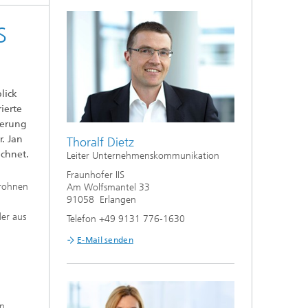
S
lick
ierte
ierung
. Jan
Thoralf Dietz
chnet.
Leiter Unternehmenskommunikation
Fraunhofer IIS
Drohnen
Am Wolfsmantel 33
91058 Erlangen
der aus
Telefon +49 9131 776-1630
E-Mail senden
en