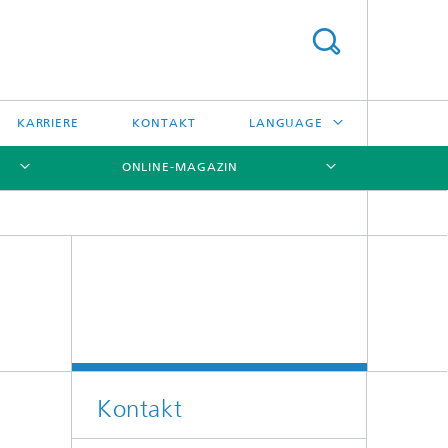
KARRIERE
KONTAKT
LANGUAGE
ONLINE-MAGAZIN
ENGLISH
日本語
[X]
[X]
[X]
中文
한국어
Kontakt