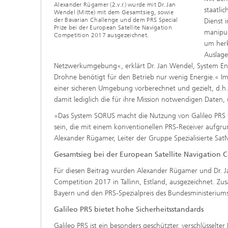
Alexander Rügamer (2.v.r.) wurde mit Dr. Jan
staatlic
Wendel (Mitte) mit dem Gesamtsieg, sowie
der Bavarian Challenge und dem PRS Special
Dienst 
Prize bei der European Satellite Navigation
manipul
Competition 2017 ausgezeichnet.
um her
Auslage
Netzwerkumgebung«, erklärt Dr. Jan Wendel, System Eng
Drohne benötigt für den Betrieb nur wenig Energie.«
einer sicheren Umgebung vorberechnet und gezielt, d.h. 
damit lediglich die für ihre Mission notwendigen Date
»Das System SORUS macht die Nutzung von Galileo PRS f
sein, die mit einem konventionellen PRS-Receiver aufgr
Alexander Rügamer, Leiter der Gruppe Spezialisierte Sa
Gesamtsieg bei der European Satellite Navigation 
Für diesen Beitrag wurden Alexander Rügamer und Dr. 
Competition 2017 in Tallinn, Estland, ausgezeichnet. Zus
Bayern und den PRS-Spezialpreis des Bundesministeriums 
Galileo PRS bietet hohe Sicherheitsstandards
Galileo PRS ist ein besonders geschützter, verschlüsselte