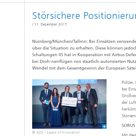
Strategi
Störsichere Positionier
/
11. Dezember 2017
Nürnberg/München/Tallinn: Bei Einsätzen verwend
über die Situation zu erhalten. Diese können jedoch
Schaltungen IIS hat in Kooperation mit Airbus Defe
bei Droh-nenflügen von staatlich-autorisierten Nu
Wendel mit dem Gesamtgewinn der European Satelli
Polizei
bei Ein
Großver
der Luf
herkömm
Störse
SORUS 
© AZO - Space of Innovation
Mit dem