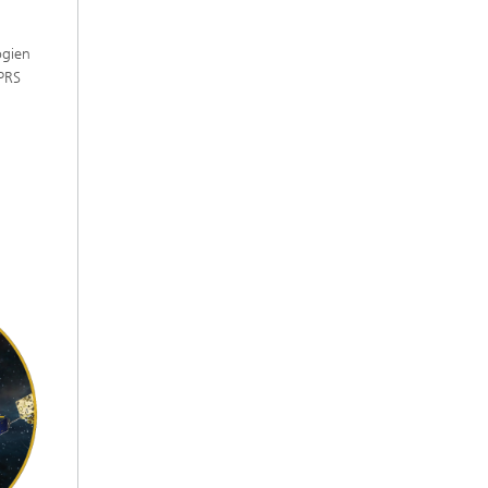
ogien
 PRS