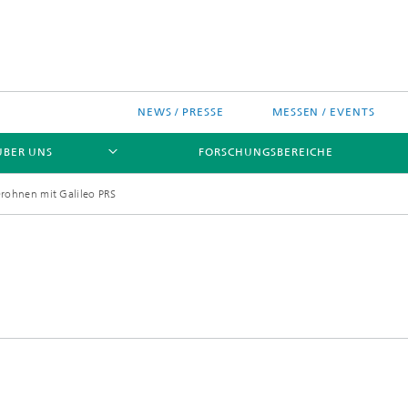
NEWS / PRESSE
MESSEN / EVENTS
ÜBER UNS
FORSCHUNGSBEREICHE
Drohnen mit Galileo PRS
ches Chip-Design-Center
sinitiativen