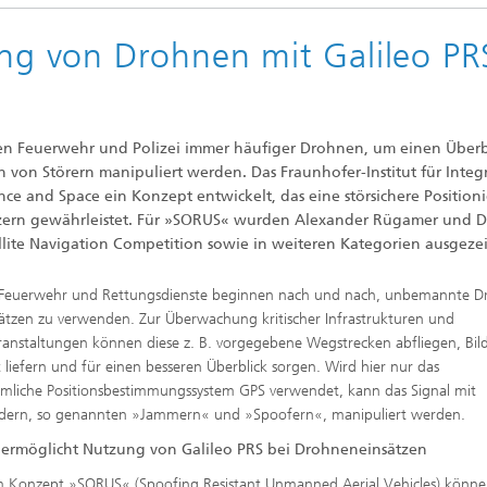
sche Initiativen
ung von Drohnen mit Galileo PR
en Feuerwehr und Polizei immer häufiger Drohnen, um einen Überb
 von Störern manipuliert werden. Das Fraunhofer-Institut für Integr
nce and Space ein Konzept entwickelt, das eine störsichere Position
tzern gewährleistet. Für »SORUS« wurden Alexander Rügamer und Dr
te Navigation Competition sowie in weiteren Kategorien ausgezei
, Feuerwehr und Rettungsdienste beginnen nach und nach, unbemannte 
sätzen zu verwenden. Zur Überwachung kritischer Infrastrukturen und
anstaltungen können diese z. B. vorgegebene Wegstrecken abfliegen, Bil
t liefern und für einen besseren Überblick sorgen. Wird hier nur das
liche Positionsbestimmungssystem GPS verwendet, kann das Signal mit
ndern, so genannten »Jammern« und »Spoofern«, manipuliert werden.
ermöglicht Nutzung von Galileo PRS bei Drohneneinsätzen
 Konzept »SORUS« (Spoofing Resistant Unmanned Aerial Vehicles) könn