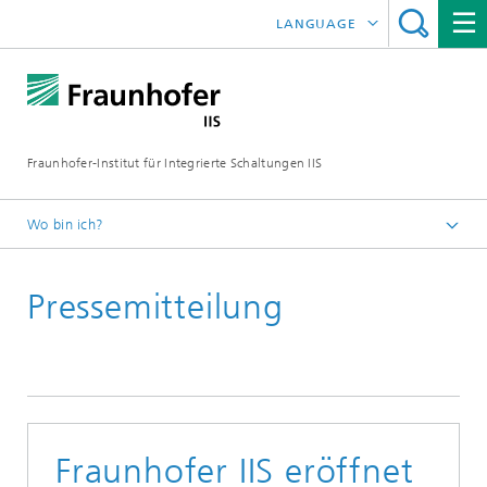
LANGUAGE
ENGLISH
日本語
Fraunhofer-Institut für Integrierte Schaltungen IIS
中文
한국어
Wo bin ich?
Startseite
Pressemitteilung
News / Presse
Fraunhofer IIS eröffnet