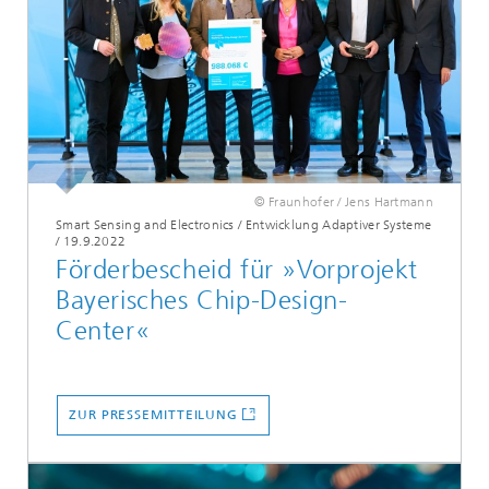
© Fraunhofer / Jens Hartmann
Smart Sensing and Electronics / Entwicklung Adaptiver Systeme
/
19.9.2022
Förderbescheid für »Vorprojekt
Bayerisches Chip-Design-
Center«
ZUR PRESSEMITTEILUNG