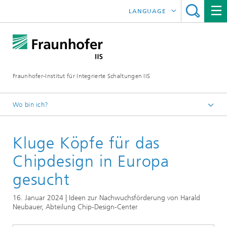
LANGUAGE
ENGLISH
日本語
Fraunhofer-Institut für Integrierte Schaltungen IIS
中文
한국어
Wo bin ich?
Startseite
Kluge Köpfe für das
Online-Magazin
Serien
Chipdesign in Europa
Serie: Chipdesign in Europa
gesucht
16. Januar 2024 | Ideen zur Nachwuchsförderung von Harald
Neubauer, Abteilung Chip-Design-Center