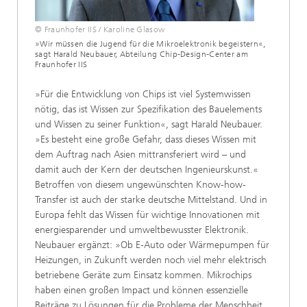
© Fraunhofer IIS / Karoline Glasow
»Wir müssen die Jugend für die Mikroelektronik begeistern«,
sagt Harald Neubauer, Abteilung Chip-Design-Center am
Fraunhofer IIS
»Für die Entwicklung von Chips ist viel Systemwissen
nötig, das ist Wissen zur Spezifikation des Bauelements
und Wissen zu seiner Funktion«, sagt Harald Neubauer.
»Es besteht eine große Gefahr, dass dieses Wissen mit
dem Auftrag nach Asien mittransferiert wird – und
damit auch der Kern der deutschen Ingenieurskunst.«
Betroffen von diesem ungewünschten Know-how-
Transfer ist auch der starke deutsche Mittelstand
. Und in
Europa fehlt das Wissen für wichtige Innovationen mit
energiesparender und umweltbewusster Elektronik.
Neubauer ergänzt: »Ob E-Auto oder Wärmepumpen für
Heizungen, in Zukunft werden noch viel mehr elektrisch
betriebene Geräte zum Einsatz kommen. Mikrochips
haben einen großen Impact und können essenzielle
Beiträge zu Lösungen für die Probleme der Menschheit