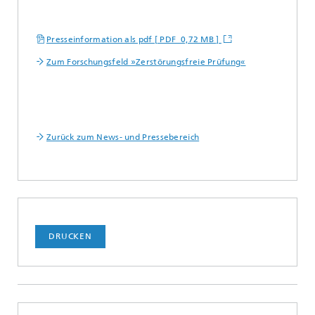
Presseinformation als pdf [ PDF 0,72 MB ]
Zum Forschungsfeld »Zerstörungsfreie Prüfung«
Zurück zum News- und Pressebereich
DRUCKEN