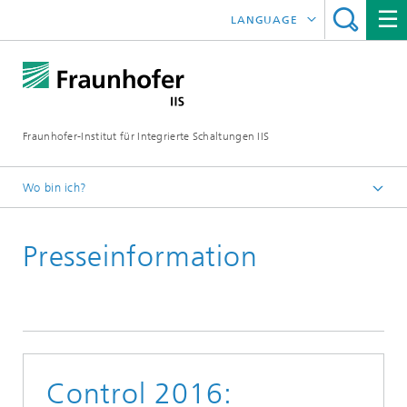
LANGUAGE
ENGLISH
日本語
Fraunhofer-Institut für Integrierte Schaltungen IIS
中文
한국어
Wo bin ich?
Startseite
Presseinformation
News / Presse
Control 2016: