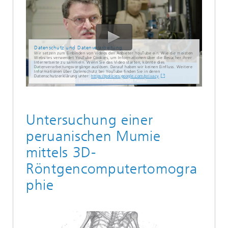
Datenschutz und Datenverarbeitung
Wir setzen zum Einbinden von Videos den Anbieter YouTube ein. Wie die meisten
Websites verwendet YouTube Cookies, um Informationen über die Besucher ihrer
Internetseite zu sammeln. Wenn Sie das Video starten, könnte dies
Datenverarbeitungsvorgänge auslösen. Darauf haben wir keinen Einfluss. Weitere
Informationen über Datenschutz bei YouTube finden Sie in deren
Datenschutzerklärung unter:
https://policies.google.com/privacy
Untersuchung einer
peruanischen Mumie
mittels 3D-
Röntgencomputertomogra
phie