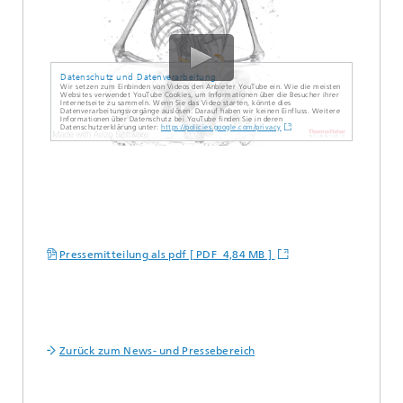
Datenschutz und Datenverarbeitung
Wir setzen zum Einbinden von Videos den Anbieter YouTube ein. Wie die meisten
Websites verwendet YouTube Cookies, um Informationen über die Besucher ihrer
Internetseite zu sammeln. Wenn Sie das Video starten, könnte dies
Datenverarbeitungsvorgänge auslösen. Darauf haben wir keinen Einfluss. Weitere
Informationen über Datenschutz bei YouTube finden Sie in deren
Datenschutzerklärung unter:
https://policies.google.com/privacy
Pressemitteilung als pdf [ PDF 4,84 MB ]
Zurück zum News- und Pressebereich