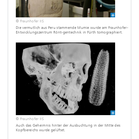
© Fraunhofer IIS
Die vermutlich aus Peru stammende Mumie wurde am Fraunhofer-
Entwicklungszentrum Rönt-gentechnik in Fürth tomographiert.
© Fraunhofer IIS
Auch das Geheimnis hinter der Ausbuchtung in der Mitte des
Kopfbereichs wurde gelüftet.