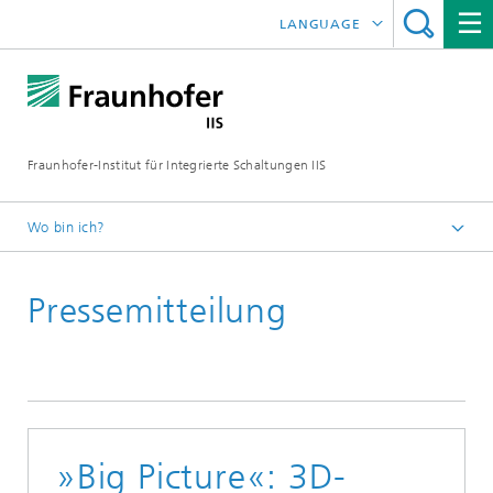
LANGUAGE
ENGLISH
日本語
Fraunhofer-Institut für Integrierte Schaltungen IIS
中文
한국어
Wo bin ich?
Startseite
Pressemitteilung
News / Presse
»Big Picture«: 3D-