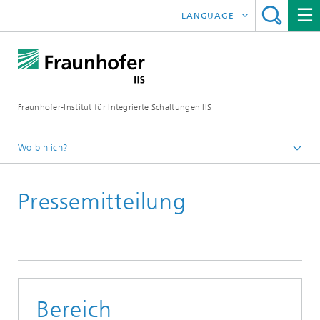
LANGUAGE
ENGLISH
日本語
Fraunhofer-Institut für Integrierte Schaltungen IIS
中文
한국어
Wo bin ich?
Startseite
Pressemitteilung
News / Presse
Bereich