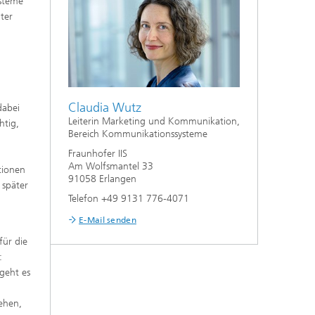
ysteme
ter
Claudia Wutz
dabei
Leiterin Marketing und Kommunikation,
htig,
Bereich Kommunikationssysteme
Fraunhofer IIS
Am Wolfsmantel 33
tionen
91058 Erlangen
 später
Telefon +49 9131 776-4071
E-Mail senden
für die
:
geht es
ehen,