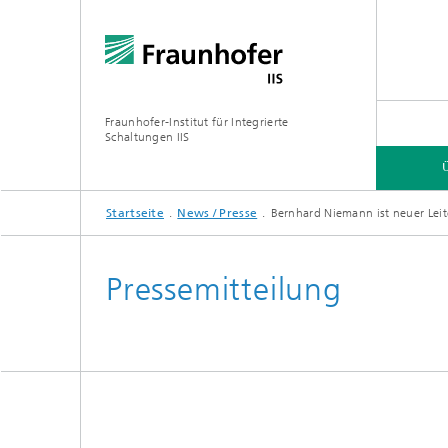
Fraunhofer-Institut für Integrierte
Schaltungen IIS
Startseite
News / Presse
Bernhard Niemann ist neuer Lei
ÜBER UNS
FORSCHUNGSBEREICHE
ONLINE-MAGAZIN
Pressemitteilung
Organisation / Organigramm
Bayeris
(BCDC)
Zukunft
Netzwerk