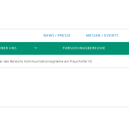
NEWS / PRESSE
MESSEN / EVENTS
ÜBER UNS
FORSCHUNGSBEREICHE
ter des Bereichs Kommunikationssysteme am Fraunhofer IIS
ches Chip-Design-Center
sinitiativen