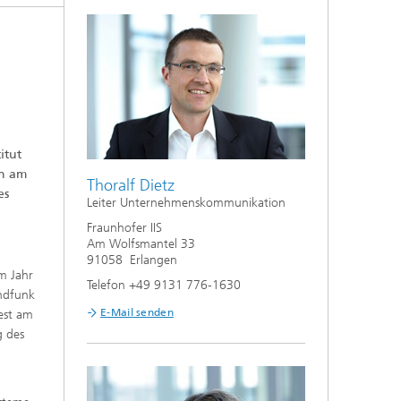
itut
en am
Thoralf Dietz
es
Leiter Unternehmenskommunikation
Fraunhofer IIS
Am Wolfsmantel 33
91058 Erlangen
im Jahr
Telefon +49 9131 776-1630
undfunk
E-Mail senden
est am
g des