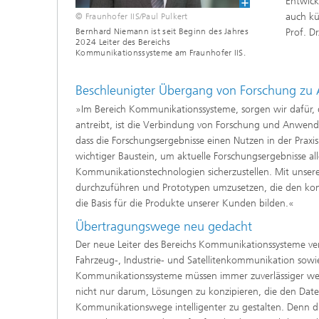
Entwick
auch kü
© Fraunhofer IIS/Paul Pulkert
Prof. D
Bernhard Niemann ist seit Beginn des Jahres
2024 Leiter des Bereichs
Kommunikationssysteme am Fraunhofer IIS.
Beschleunigter Übergang von Forschung zu
»Im Bereich Kommunikationssysteme, sorgen wir dafür
antreibt, ist die Verbindung von Forschung und Anwendu
dass die Forschungsergebnisse einen Nutzen in der Praxi
wichtiger Baustein, um aktuelle Forschungsergebnisse 
Kommunikationstechnologien sicherzustellen. Mit unserem
durchzuführen und Prototypen umzusetzen, die den ko
die Basis für die Produkte unserer Kunden bilden.«
Übertragungswege neu gedacht
Der neue Leiter des Bereichs Kommunikationssysteme ve
Fahrzeug-, Industrie- und Satellitenkommunikation sowi
Kommunikationssysteme müssen immer zuverlässiger wer
nicht nur darum, Lösungen zu konzipieren, die den Date
Kommunikationswege intelligenter zu gestalten. Denn di