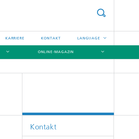
KARRIERE
KONTAKT
LANGUAGE
ONLINE-MAGAZIN
ENGLISH
日本語
[X]
[X]
[X]
中文
한국어
Kontakt