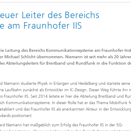
sche Initiativen
uer Leiter des Bereichs
 am Fraunhofer IIS
ie Leitung des Bereichs Kommunikationssysteme am Fraunhofer-Inst
er Michael Schlicht übernommen. Niemann ist seit mehr als 20 Jahr
 des Abteilungsleiters für Breitband und Rundfunk in die Funktion d
d Niemann studierte Physik in Erlangen und Heidelberg und startete seine
che Laufbahn zunächst als Entwickler im IC-Design. Dieser Weg führte ihn 
s Fraunhofer IIS. Seit 2014 leitete er hier die Abteilung Breitband und R
ich Kommunikationssysteme. In dieser Rolle hat er das Thema Mobilfunk f
t etabliert und das Fraunhofer IIS als anerkannten Akteur in der Entwicklun
dards positioniert.
rd Niemann hat maßgeblich zum Erfolg des Fraunhofer IIS in der 5G-