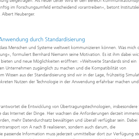
lung beigetragen. Als neuer Leiter wird er den Bereich Kommunikationss
nftig im Forschungsumfeld entscheidend vorantreiben«, betont Institutslei
r. Albert Heuberger.
 Anwendung durch Standardisierung
, dass Menschen und Systeme weltweit kommunizieren können. Was mich 
ng«, formuliert Bernhard Niemann seine Motivation. Es ist ihm dabei wic
s bieten und neue Möglichkeiten eröffnen: »Weltweite Standards sind ein
allen Unternehmen zugänglich zu machen und die Kompatibilität von
 Wissen aus der Standardisierung sind wir in der Lage, frühzeitig Simula
nkreten Nutzen der Technologie in der Anwendung erfahrbar machen und
rantwortet die Entwicklung von Übertragungstechnologien, insbesondere 
e das Internet der Dinge. Hier wachsen die Anforderungen derzeit immens
den, mehr Datendurchsatz bewältigen und überall verfügbar sein. Dabei 
ntransport von A nach B realisieren, sondern auch darum, die
e passende Information muss jederzeit unmittelbar dort zur Verfügung st