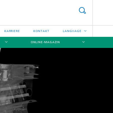
KARRIERE
KONTAKT
LANGUAGE
ONLINE-MAGAZIN
ENGLISH
日本語
[X]
[X]
[X]
中文
한국어