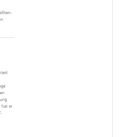
lliten-
on.
zeit
uge
gen
gung
 hat er
T-