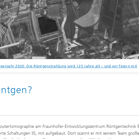
sche Initiativen
© Fraunhofer IIS
genjahr 2020: Die Röntgenstrahlung wird 125 Jahre alt – und wir feiern mit
r IIS hat den Raketenjäger Me 163 Messerschmitt mittels XXL-Computertomograph
öntgen?
omputertomographie am Fraunhofer-Entwicklungszentrum Röntgentechnik E
ierte Schaltungen IIS, mit aufgebaut. Dort scannt er mit seinem Team große