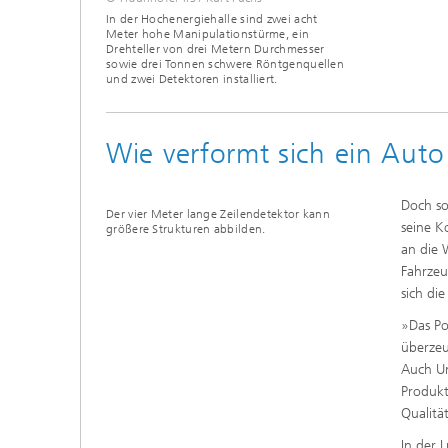
In der Hochenergiehalle sind zwei acht
Meter hohe Manipulationstürme, ein
Drehteller von drei Metern Durchmesser
sowie drei Tonnen schwere Röntgenquellen
und zwei Detektoren installiert.
Wie verformt sich ein Auto
Doch so
Der vier Meter lange Zeilendetektor kann
seine K
größere Strukturen abbilden.
an die
Fahrzeu
sich di
»Das Po
überzeu
Auch Un
Produkt
Qualitä
In der 