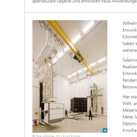
spektakuläre Objekte und entwickelt neue Anwendun
Wilhelm
Entwick
Kilomet
haben s
weitere
Salamon
Realisi
Entwick
Pendant
Betonw
Hier sc
Welt: a
Messers
Meter l
Diplom-
Knoche
© Fraunhofer IIS / Kurt Fuchs