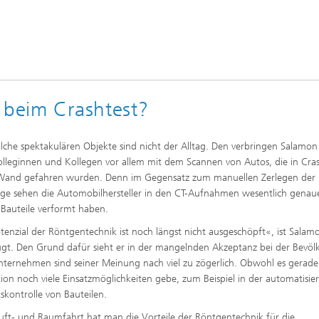
 beim Crashtest?
lche spektakulären Objekte sind nicht der Alltag. Den verbringen Salamo
olleginnen und Kollegen vor allem mit dem Scannen von Autos, die in Cras
 Wand gefahren wurden. Denn im Gegensatz zum manuellen Zerlegen der
ge sehen die Automobilhersteller in den CT-Aufnahmen wesentlich genaue
e Bauteile verformt haben.
tenzial der Röntgentechnik ist noch längst nicht ausgeschöpft«, ist Salam
gt. Den Grund dafür sieht er in der mangelnden Akzeptanz bei der Bevöl
ternehmen sind seiner Meinung nach viel zu zögerlich. Obwohl es gerade
ion noch viele Einsatzmöglichkeiten gebe, zum Beispiel in der automatisie
tskontrolle von Bauteilen.
Luft- und Raumfahrt hat man die Vorteile der Röntgentechnik für die