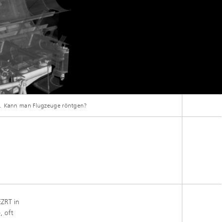
Kann man Flugzeuge röntgen?
ie untersucht.
ZRT in
, oft