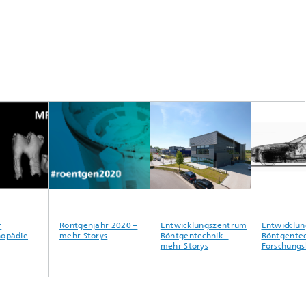
Röntgenjahr 2020 –
Entwicklungszentrum
Entwicklung
pädie
mehr Storys
Röntgentechnik -
Röntgentechn
mehr Storys
Forschungsb