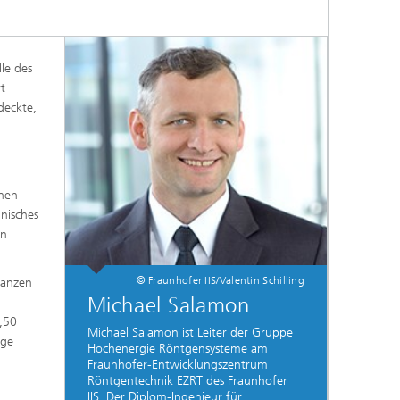
le des
t
deckte,
enen
inisches
en
© Fraunhofer IIS/Valentin Schilling
ganzen
Michael Salamon
,50
Michael Salamon ist Leiter der Gruppe
ige
Hochenergie Röntgensysteme am
Fraunhofer-Entwicklungszentrum
Röntgentechnik EZRT des Fraunhofer
IIS. Der Diplom-Ingenieur für