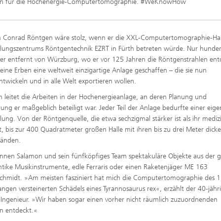
gen für die Hochenergie-Computertomographie. #WeKnowHow
 Conrad Röntgen wäre stolz, wenn er die XXL-Computertomographie-Hal
lungszentrums Röntgentechnik EZRT in Fürth betreten würde. Nur hunder
er entfernt von Würzburg, wo er vor 125 Jahren die Röntgenstrahlen ent
eine Erben eine weltweit einzigartige Anlage geschaffen – die sie nun
ntwickeln und in alle Welt exportieren wollen.
 leitet die Arbeiten in der Hochenergieanlage, an deren Planung und
erung er maßgeblich beteiligt war. Jeder Teil der Anlage bedurfte einer eig
lung. Von der Röntgenquelle, die etwa sechzigmal stärker ist als ihr mediz
, bis zur 400 Quadratmeter großen Halle mit ihren bis zu drei Meter dick
änden.
annen Salamon und sein fünfköpfiges Team spektakuläre Objekte aus der 
ntike Musikinstrumente, edle Ferraris oder einen Raketenjäger ME 163
chmidt. »Am meisten fasziniert hat mich die Computertomographie des 1
angen versteinerten Schädels eines Tyrannosaurus rex«, erzählt der 40-jähr
Ingenieur. »Wir haben sogar einen vorher nicht räumlich zuzuordnenden
n entdeckt.«