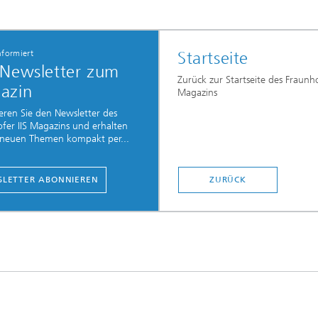
nformiert
Startseite
 Newsletter zum
Zurück zur Startseite des Fraunho
azin
Magazins
ren Sie den Newsletter des
fer IIS Magazins und erhalten
e neuen Themen kompakt per...
LETTER ABONNIEREN
ZURÜCK