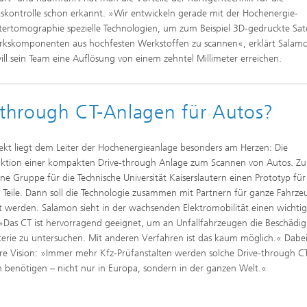
tskontrolle schon erkannt. »Wir entwickeln gerade mit der Hochenergie-
rtomographie spezielle Technologien, um zum Beispiel 3D-gedruckte Sate
rkskomponenten aus hochfesten Werkstoffen zu scannen«, erklärt Salam
ill sein Team eine Auflösung von einem zehntel Millimeter erreichen.
through CT-Anlagen für Autos?
jekt liegt dem Leiter der Hochenergieanlage besonders am Herzen: Die
ktion einer kompakten Drive-through Anlage zum Scannen von Autos. Zur
ine Gruppe für die Technische Universität Kaiserslautern einen Prototyp für
e Teile. Dann soll die Technologie zusammen mit Partnern für ganze Fahrze
ert werden. Salamon sieht in der wachsenden Elektromobilität einen wichti
»Das CT ist hervorragend geeignet, um an Unfallfahrzeugen die Beschädi
terie zu untersuchen. Mit anderen Verfahren ist das kaum möglich.« Dabei
are Vision: »Immer mehr Kfz-Prüfanstalten werden solche Drive-through C
 benötigen – nicht nur in Europa, sondern in der ganzen Welt.«