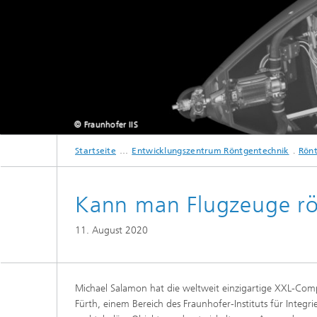
Strategi
© Fraunhofer IIS
Startseite
Entwicklungszentrum Röntgentechnik
Rönt
Das Fraunhofe
Kann man Flugzeuge r
11. August 2020
Michael Salamon hat die weltweit einzigartige XXL-C
Fürth, einem Bereich des Fraunhofer-Instituts für Integr