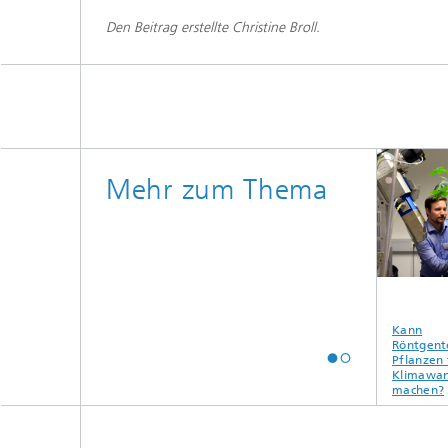
Den Beitrag erstellte Christine Broll.
Mehr zum Thema
hr 2020 –
Entwicklungszentrum
Entwicklungszentrum
Kann
ys
Röntgentechnik -
Röntgentechnik -
Röntgentec
mehr Storys
Forschungsbereich
Pflanzen fi
Klimawand
machen?