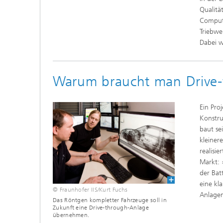
Qualitä
Compute
Triebwe
Dabei w
Warum braucht man Drive-
Ein Pro
Konstru
baut se
kleiner
realisi
Markt: 
der Bat
eine kl
© Fraunhofer IIS/Kurt Fuchs
Anlagen
Das Röntgen kompletter Fahrzeuge soll in
Zukunft eine Drive-through-Anlage
übernehmen.