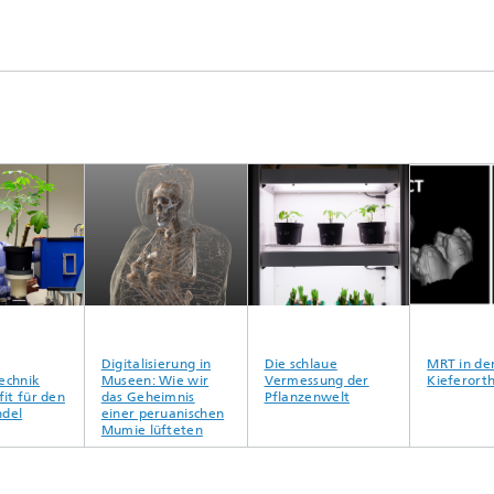
Digitalisierung in
Die schlaue
MRT in der
hnik
Museen: Wie wir
Vermessung der
Kieferortho
t für den
das Geheimnis
Pflanzenwelt
el
einer peruanischen
Mumie lüfteten