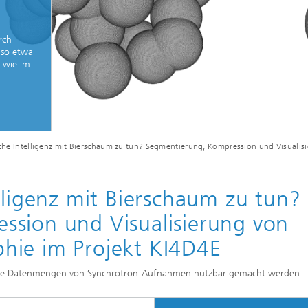
sche Initiativen
rch
 so etwa
 wie im
© Fraunhofer IIS
che Intelligenz mit Bierschaum zu tun? Segmentierung, Kompression und Visuali
Ausbreitung von Poren in einem Werkstoff, wie sie häufig mit in situ-CT am Syn
lligenz mit Bierschaum zu tun?
ssion und Visualisierung von
hie im Projekt KI4D4E
 große Datenmengen von Synchrotron-Aufnahmen nutzbar gemacht werden