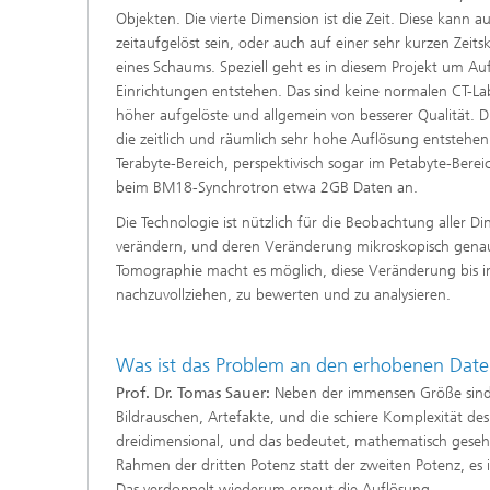
Objekten. Die vierte Dimension ist die Zeit. Diese kann a
zeitaufgelöst sein, oder auch auf einer sehr kurzen Zeitsk
eines Schaums. Speziell
geht es in diesem Projekt um A
Einrichtungen entstehen. Das sind keine normalen CT-L
höher aufgelöste und allgemein von besserer Qualität. 
die zeitlich und räumlich sehr hohe Auflösung entstehe
Terabyte-Bereich, perspektivisch sogar im Petabyte-Bere
beim BM18-Synchrotron etwa 2GB Daten an.
Die Technologie ist nützlich für die Beobachtung aller Din
verändern, und deren Veränderung mikroskopisch genau 
Tomographie macht es möglich, diese Veränderung bis 
nachzuvollziehen, zu bewerten und zu analysieren.
Was ist das Problem an den erhobenen Dat
Prof. Dr. Tomas Sauer:
Neben der immensen Größe sind 
Bildrauschen, Artefakte, und die schiere Komplexität des
dreidimensional, und das bedeutet, mathematisch gesehen
Rahmen der dritten Potenz statt der zweiten Potenz, es i
Das verdoppelt wiederum erneut die Auflösung.