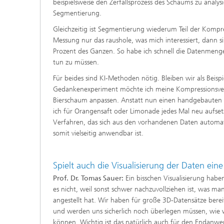
beispielsweise den Zerfallsprozess des Schaums zu analysi
Segmentierung.
Gleichzeitig ist Segmentierung wiederum Teil der Kompr
Messung nur das raushole, was mich interessiert, dann s
Prozent des Ganzen. So habe ich schnell die Datenmenge 
tun zu müssen.
Für beides sind KI-Methoden nötig. Bleiben wir als Beisp
Gedankenexperiment möchte ich meine Kompressionsverf
Bierschaum anpassen. Anstatt nun einen handgebauten
ich für Orangensaft oder Limonade jedes Mal neu aufset
Verfahren, das sich aus den vorhandenen Daten automati
somit vielseitig anwendbar ist.
Spielt auch die Visualisierung der Daten eine
Prof. Dr. Tomas Sauer:
Ein bisschen Visualisierung habe
es nicht, weil sonst schwer nachzuvollziehen ist, was ma
angestellt hat. Wir haben für große 3D-Datensätze bereit
und werden uns sicherlich noch überlegen müssen, wie w
können. Wichtig ist das natürlich auch für den Endanwe