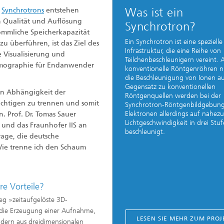
Was ist ein
n
Synchrotrons
entstehen
ch Qualität und Auflösung
Synchrotron?
ömmliche Speicherkapazität
Ein Synchrotron ist eine spezielle
u überführen, ist das Ziel des
Infrastruktur, die eine Reihe von
e Visualisierung und
Teilchenbeschleunigern vereint. 
mographie für Endanwender
konventionelle Röntgenröhren n
die Beschleunigung von Ionen au
Gegensatz zu konventionellen
in Abhängigkeit der
Röntgenquellen werden bei der
ichtigen zu trennen und somit
Synchrotron-Röntgenbildgebung
Elektronen allerdings auf nahezu
. Prof. Dr. Tomas Sauer
Lichtgeschwindigkeit in drei Stu
u und das Fraunhofer IIS an
beschleunigt.
Frage, die deutsche
 Wie trenne ich den Schaum
re Vorteile?
g »zeitaufgelöste 3D-
 die Erzeugung einer Aufnahme,
LESEN SIE MEHR ZUM PROJ
ndern aus dreidimensionalen