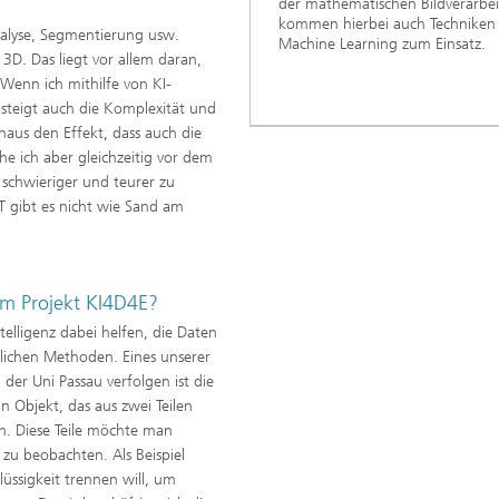
der mathematischen Bildverarbe
kommen hierbei auch Techniken
nalyse, Segmentierung usw.
Machine Learning zum Einsatz.
 3D. Das liegt vor allem daran,
 Wenn ich mithilfe von KI-
steigt auch die Komplexität und
naus den Effekt, dass auch die
e ich aber gleichzeitig vor dem
, schwieriger und teurer zu
CT gibt es nicht wie Sand am
im Projekt KI4D4E?
telligenz dabei helfen, die Daten
dlichen Methoden. Eines unserer
 der Uni Passau verfolgen ist die
in Objekt, das aus zwei Teilen
rn. Diese Teile möchte man
zu beobachten. Als Beispiel
üssigkeit trennen will, um