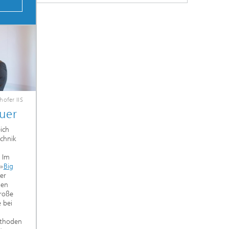
hofer IIS
auer
ich
chnik
. Im
 »
Big
der
len
große
e bei
ethoden