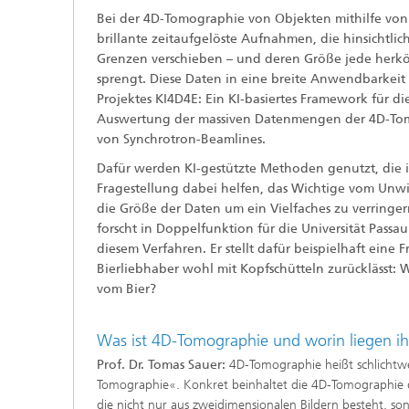
Bei der 4D-Tomographie von Objekten mithilfe vo
brillante zeitaufgelöste Aufnahmen, die hinsichtli
Grenzen verschieben – und deren Größe jede herk
sprengt. Diese Daten in eine breite Anwendbarkeit z
Projektes KI4D4E: Ein KI-basiertes Framework für di
Auswertung der massiven Datenmengen der 4D-To
von Synchrotron-Beamlines.
Dafür werden KI-gestützte Methoden genutzt, die 
Fragestellung dabei helfen, das Wichtige vom Unw
die Größe der Daten um ein Vielfaches zu verringern
forscht in Doppelfunktion für die Universität Passa
diesem Verfahren. Er stellt dafür beispielhaft eine 
Bierliebhaber wohl mit Kopfschütteln zurücklässt:
vom Bier?
Was ist 4D-Tomographie und worin liegen ih
Prof. Dr. Tomas Sauer:
4D-Tomographie heißt schlichtwe
Tomographie«. Konkret beinhaltet die 4D-Tomographie
die nicht nur aus zweidimensionalen Bildern besteht, so