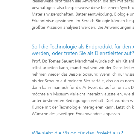
Idealerweise profitieren alle Anwender, die sich mit zeit
beschäftigen, also beispielsweise diese bei einem Synchr
Materialwissenschaften, Batterieentwicklung, Biologie
Erkenntnisse gewinnen. Im Bereich Biologie können beisp
größter Präzision analysiert werden. Die Anwendungen sin
Soll die Technologie als Endprodukt für den 
werden, oder treten Sie als Dienstleister auf
Prof. Dr. Tomas Sauer:
Manchmal würde sich ein Kit a
selbst arbeiten kann, manchmal sind wir der Dienstleist
nehmen wieder das Beispiel Schaum: Wenn ich nur wisse
bis der Schaum auf meinem Bier zerfällt, also ob es no
dann kann man sich für die Antwort darauf an uns als Di
möchte ein Museum vielleicht interaktiv ausstellen, wie s
unter bestimmten Bedingungen verhält. Dort würden wir 
Kunde mit der Technologie interagieren kann. Letztlich 
Wünsche des jeweiligen Endanwenders anpassen.
Wie sieht die Vision für das Projekt aus?