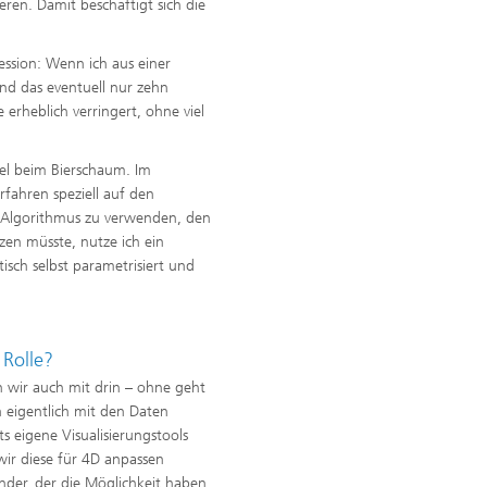
eren. Damit beschäftigt sich die
ession: Wenn ich aus einer
ind das eventuell nur zehn
erheblich verringert, ohne viel
iel beim Bierschaum. Im
ahren speziell auf den
 Algorithmus zu verwenden, den
zen müsste, nutze ich ein
sch selbst parametrisiert und
 Rolle?
n wir auch mit drin – ohne geht
n eigentlich mit den Daten
s eigene Visualisierungstools
ir diese für 4D anpassen
nder, der die Möglichkeit haben