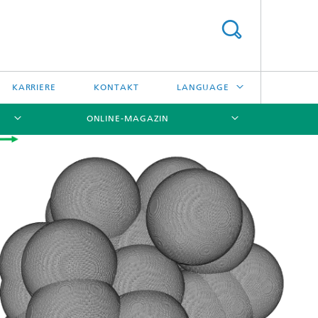
KARRIERE
KONTAKT
LANGUAGE
ONLINE-MAGAZIN
ENGLISH
日本語
[X]
[X]
[X]
中文
한국어