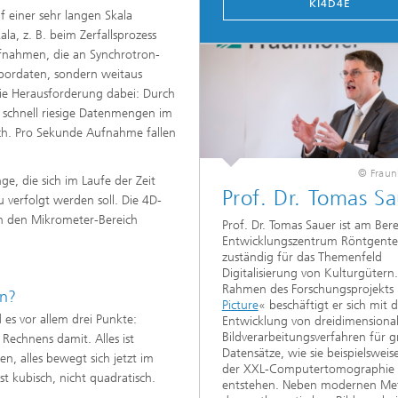
KI4D4E
uf einer sehr langen Skala
ala, z. B. beim Zerfallsprozess
ufnahmen, die an Synchrotron-
abordaten, sondern weitaus
Die Herausforderung dabei: Durch
n schnell riesige Datenmengen im
ich. Pro Sekunde Aufnahme fallen
© Fraun
ge, die sich im Laufe der Zeit
Prof. Dr. Tomas S
verfolgt werden soll. Die 4D-
in den Mikrometer-Bereich
Prof. Dr. Tomas Sauer ist am Bere
Entwicklungszentrum Röntgente
zuständig für das Themenfeld
Digitalisierung von Kulturgütern
Rahmen des Forschungsprojekts
en?
Picture
« beschäftigt er sich mit 
es vor allem drei Punkte:
Entwicklung von dreidimensiona
Bildverarbeitungsverfahren für 
 Rechnens damit. Alles ist
Datensätze, wie sie beispielsweis
, alles bewegt sich jetzt im
der XXL-Computertomographie
st kubisch, nicht quadratisch.
entstehen. Neben modernen M