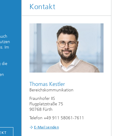
Kontakt
Auch
utzen
s. Im
 die
fen
Thomas Kestler
Bereichskommunikation
Fraunhofer IIS
Flugplatzstraße 75
90768 Fürth
Telefon +49 911 58061-7611
E-Mail senden
EKT