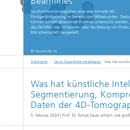
Beamlines
Strategi
Synchrotrons ermöglichen eine sehr schnelle 4D-
Röntgenbildgebung im Bereich von Millisekunden. Dadu
können schnell ablaufende Prozesse untersucht werden,
das Zerfallen von Schäumen oder die Bildung von Poren,
Bild schematisch dargestellt.
© Fraunhofer IIS
Startseite
Serie: Künstliche Intelligenz
Was hat künstli
Schematische Formänderung/
Was hat künstliche Inte
Segmentierung, Kompre
Daten der 4D-Tomograp
5. Februar 2024 | Prof. Dr. Tomas Sauer erklärt, wie