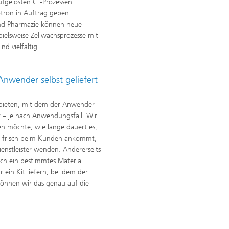
aufgelösten CT-Prozessen
otron in Auftrag geben.
 und Pharmazie können neue
ielsweise Zellwachsprozesse mit
d vielfältig.
Anwender selbst geliefert
?
nbieten, mit dem der Anwender
er – je nach Anwendungsfall. Wir
n möchte, wie lange dauert es,
ch frisch beim Kunden ankommt,
enstleister wenden. Andererseits
ich ein bestimmtes Material
ein Kit liefern, bei dem der
können wir das genau auf die