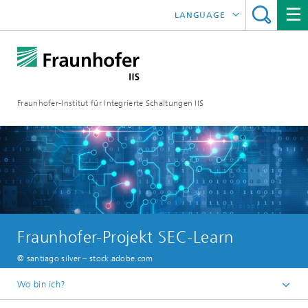
LANGUAGE
ENGLISH
日本語
Fraunhofer-Institut für Integrierte Schaltungen IIS
中文
한국어
Fraunhofer-Projekt SEC-Learn
© santiago silver – stock.adobe.com
Wo bin ich?