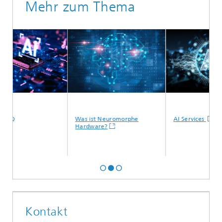
Mehr zum Thema
Q
Was ist Neuromorphe
AI Services
Hardware?
Kontakt