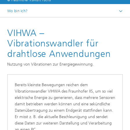
© Fraunhofer IIS/Kurt Fuchs
Wo bin ich?
Startseite
VIHWA –
Forschungsbereiche
Lokalisierung und Vernetzung
Vibrationswandler für
IoT-Systeme
drahtlose Anwendungen
Anwendungen | Projekte
Nutzung von Vibrationen zur Energiegewinnung.
Bereits kleinste Bewegungen reichen dem
Vibrationswandler VIHWA des Fraunhofer IIS, um so viel
elektrische Energie zu generieren, dass mehrere Sensoren
damit betrieben werden können und eine sekündliche
Datenübertragung zu einem Endgerät stattfinden kann.
Er misst z. B. die aktuelle Beschleunigung und sendet
diese Daten zur weiteren Darstellung und Verarbeitung
an einen PC.