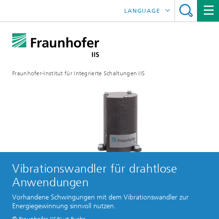
LANGUAGE
ENGLISH
日本語
Fraunhofer-Institut für Integrierte Schaltungen IIS
中文
한국어
Vibrationswandler für drahtlose
Anwendungen
Vorhandene Schwingungen mit dem Vibrationswandler zur
Energiegewinnung sinnvoll nutzen.