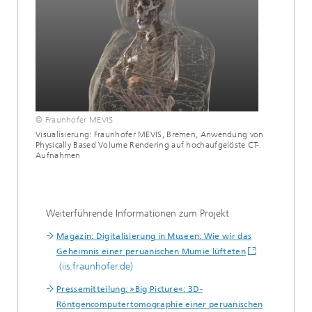
© Fraunhofer MEVIS
Visualisierung: Fraunhofer MEVIS, Bremen, Anwendung von
Physically Based Volume Rendering auf hochaufgelöste CT-
Aufnahmen
Weiterführende Informationen zum Projekt
Magazin: Digitalisierung in Museen: Wie wir das
Geheimnis einer peruanischen Mumie lüfteten
(iis.fraunhofer.de)
Pressemitteilung: »Big Picture«: 3D-
Röntgencomputertomographie einer peruanischen