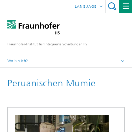
LANGUAGE
ENGLISH
日本語
Fraunhofer-Institut für Integrierte Schaltungen IIS
中文
한국어
Wo bin ich?
Startseite
Peruanischen Mumie
Forschungsbereiche
Entwicklungszentrum Röntgentechnik
Forschungsthemen
Digitalisierung von Kulturgut