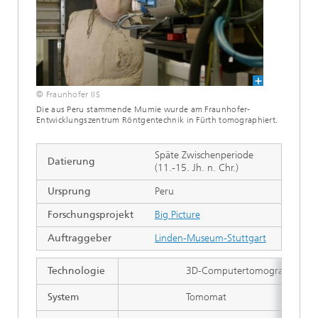
© Fraunhofer IIS
Die aus Peru stammende Mumie wurde am Fraunhofer-
Entwicklungszentrum Röntgentechnik in Fürth tomographiert.
Späte Zwischenperiode
Datierung
(11.-15. Jh. n. Chr.)
Ursprung
Peru
Forschungsprojekt
Big Picture
Auftraggeber
Linden-Museum-Stuttgart
Technologie
3D-Computertomographie / Me
System
Tomomat