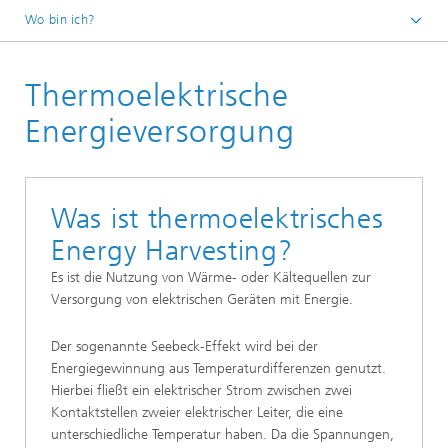
Wo bin ich?
Startseite
Thermoelektrische
Forschungsbereiche
Lokalisierung und Vernetzung
Energieversorgung
IoT-Systeme
Technologien für IoT-Systeme
Was ist thermoelektrisches
Energy Harvesting
Energy Harvesting?
Es ist die Nutzung von Wärme- oder Kältequellen zur
Versorgung von elektrischen Geräten mit Energie.
Der sogenannte Seebeck-Effekt wird bei der
Energiegewinnung aus Temperaturdifferenzen genutzt.
Hierbei fließt ein elektrischer Strom zwischen zwei
Kontaktstellen zweier elektrischer Leiter, die eine
unterschiedliche Temperatur haben. Da die Spannungen,