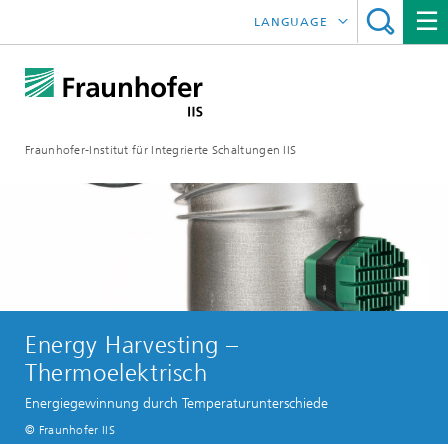
LANGUAGE
ENGLISH
日本語
Fraunhofer-Institut für Integrierte Schaltungen IIS
中文
한국어
Energy Harvesting –
Thermoelektrisch
Energiegewinnung durch Temperaturunterschiede
© Fraunhofer IIS