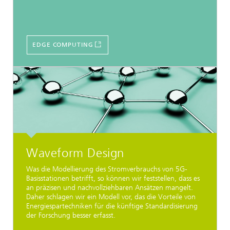
EDGE COMPUTING
Waveform Design
Was die Modellierung des Stromverbrauchs von 5G-
Basisstationen betrifft, so können wir feststellen, dass es
an präzisen und nachvollziehbaren Ansätzen mangelt.
Daher schlagen wir ein Modell vor, das die Vorteile von
Energiespartechniken für die künftige Standardisierung
der Forschung besser erfasst.