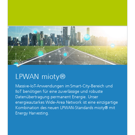
LPWAN mioty®
Massive-IoT-Anwendungen im Smart-City-Bereich und
IIoT benötigen für eine zuverlässige und robuste
Datenübertragung permanent Energie. Unser
energieautarkes Wide-Area Network ist eine einzigartige
Kombination des neuen LPWAN-Standards mioty® mit
Energy Harvesting.