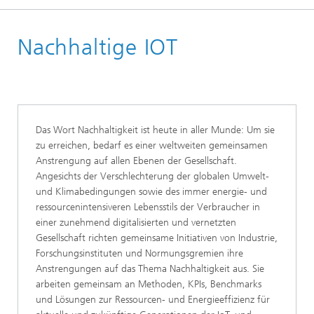
Startseite
Nachhaltige IOT
Forschungsbereiche
Lokalisierung und Vernetzung
IoT-Systeme
Technologien für IoT-Systeme
Das Wort Nachhaltigkeit ist heute in aller Munde: Um sie
zu erreichen, bedarf es einer weltweiten gemeinsamen
Anstrengung auf allen Ebenen der Gesellschaft.
Angesichts der Verschlechterung der globalen Umwelt-
und Klimabedingungen sowie des immer energie- und
ressourcenintensiveren Lebensstils der Verbraucher in
einer zunehmend digitalisierten und vernetzten
Gesellschaft richten gemeinsame Initiativen von Industrie,
Forschungsinstituten und Normungsgremien ihre
Anstrengungen auf das Thema Nachhaltigkeit aus. Sie
arbeiten gemeinsam an Methoden, KPIs, Benchmarks
und Lösungen zur Ressourcen- und Energieeffizienz für