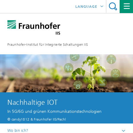
LANGUAGE
ENGLISH
日本語
Fraunhofer-Institut für Integrierte Schaltungen IIS
中文
한국어
Nachhaltige IOT
In 5G/6G und grünen Kommunikationstechnologien
© candy1812 & Fraunhofer IIS/Pachl
Wo bin ich?