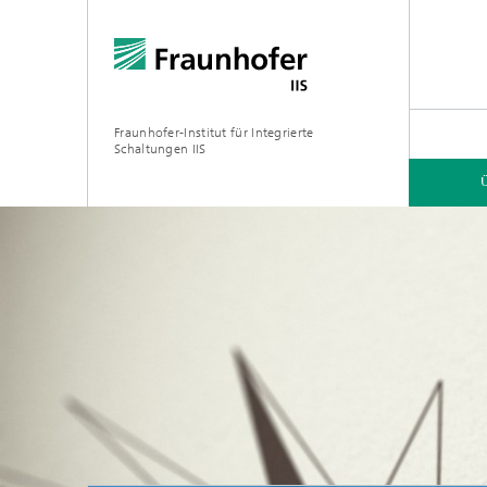
Fraunhofer-Institut für Integrierte
Schaltungen IIS
ÜBER UNS
FORSCHUNGSBEREICHE
ONLINE-MAGAZIN
Organisation / Organigramm
Bayeris
(BCDC)
Zukunft
Netzwerk