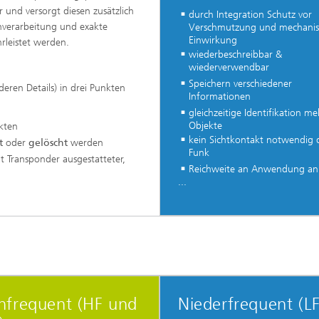
und versorgt diesen zusätzlich
durch Integration Schutz vor
nverarbeitung und exakte
Verschmutzung und mechanis
Einwirkung
rleistet werden.
wiederbeschreibbar &
wiederverwendbar
Speichern verschiedener
deren Details) in drei Punkten
Informationen
gleichzeitige Identifikation me
Objekte
kten
kein Sichtkontakt notwendig 
t
oder
gelöscht
werden
Funk
t Transponder ausgestatteter,
Reichweite an Anwendung an
...
hfrequent (HF und
Niederfrequent (LF