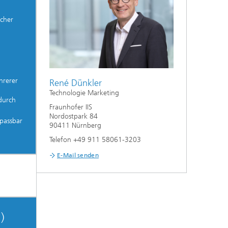
cher
hrerer
René Dünkler
Technologie Marketing
durch
Fraunhofer IIS
Nordostpark 84
passbar
90411 Nürnberg
Telefon +49 911 58061-3203
E-Mail senden
)