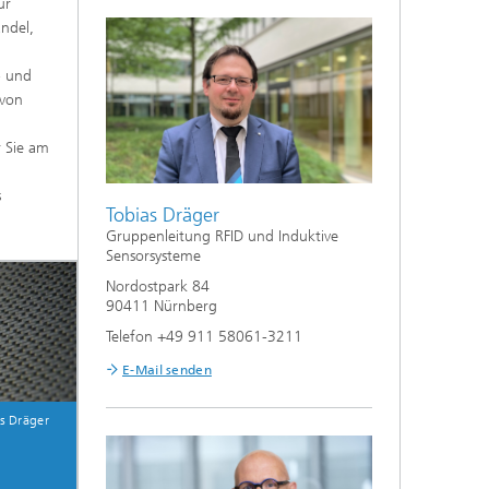
ür
ndel,
- und
 von
r Sie am
s
Tobias Dräger
Gruppenleitung RFID und Induktive
Sensorsysteme
Nordostpark 84
90411 Nürnberg
Telefon +49 911 58061-3211
E-Mail senden
as Dräger