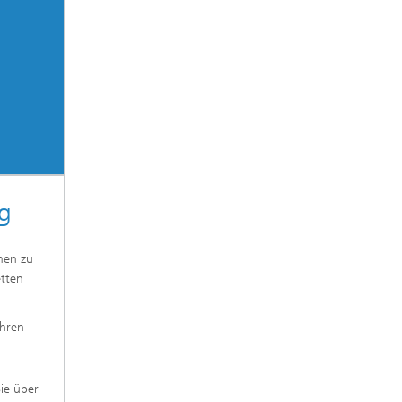
ng
men zu
tten
Ihren
ie über