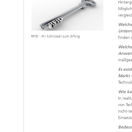
Hinterg
Möglich
verglei
Welche
Unter
RFID - Ihr Schlüssel zum Erfolg
finden 
Welche
Anwen
maßgesc
Es exi
Markt 
Technol
Wie ka
In real
von Tec
nicht-t
Einsatzs
Bedeute