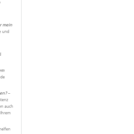
e
r mein
e und
d
dem
nde
den?
–
stenz
en auch
 Ihrem
helfen