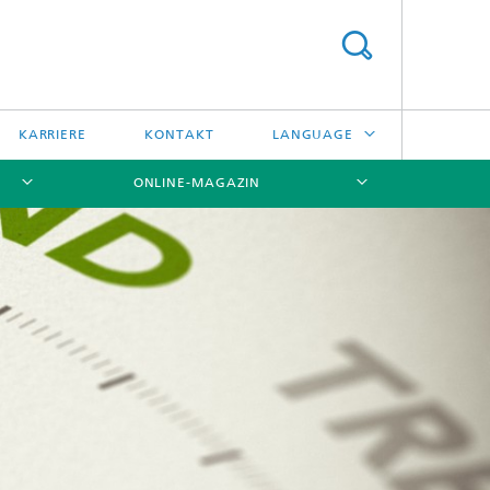
KARRIERE
KONTAKT
LANGUAGE
ONLINE-MAGAZIN
ENGLISH
日本語
[X]
[X]
[X]
中文
한국어