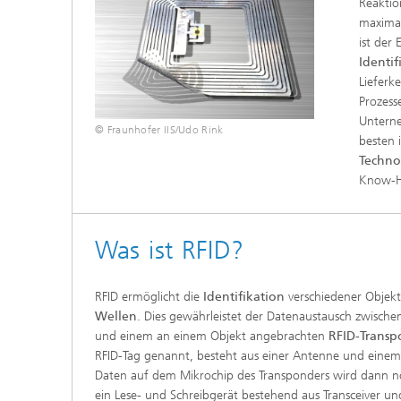
Reaktio
maximal
ist der 
Identif
Lieferk
Prozess
Unterne
© Fraunhofer IIS/Udo Rink
besten 
Techno
Know-Ho
Was ist RFID?
RFID ermöglicht die
Identifikation
verschiedener Objekt
Wellen
. Dies gewährleistet der Datenaustausch zwische
und einem an einem Objekt angebrachten
RFID-Transp
RFID-Tag genannt, besteht aus einer Antenne und einem
Daten auf dem Mikrochip des Transponders wird dann no
ein Lese- und Schreibgerät bestehend aus Transceiver und