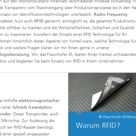
n auf den Momentzustand innerhalb verschiedener Prozesse notwendig. F
e Transparenz vom Wareneingang über Produktionsprozesse bis in den Ha
Einsatz von Identifikationstechnologien unerlässlich.
Radio Frequency
ication
, kurz auch
RFID
genannt, ermöglicht es, die gesamte Produktions
ette sichtbar zu machen und die Wirtschaftlichkeit, Sicherheit und Qualität
en zu maximieren. Inwiefern der Einsatz einer RFID Technologie für Ihr
hmen hinsichtlich dieser Aspekte von Vorteil wäre, welche Technologie fü
ist und weitere Fragen klären wir mit Ihnen gerne in unserer
logieberatung
. Wir, das Fraunhofer IIS, bieten Ihnen hierbei umfassende
w und begleiten Sie beim Einsatz von RFID in Ihrem Unternehmen.
e mithilfe
elektromagnetischer
n einer
Schreib-/Lesestation
onder
. Dieser Transponder, auch
© Fraunhofer IIS/Tobi
 Mikrochip. Zur Auslesung der
Warum RFID?
ch ein RFID-Reader benötigt,
 einer speziell angepassten