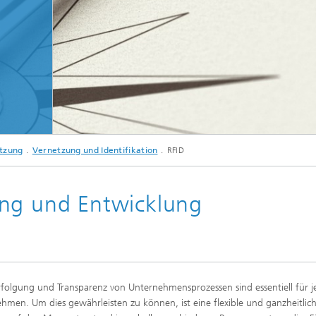
sche Initiativen
© Oliver Le Moal - Fotolia.com
etzung
Vernetzung und Identifikation
RFID
RFID im Trend: Adé Barcode
ung und Entwicklung
folgung und Transparenz von Unternehmensprozessen sind essentiell für j
hmen. Um dies gewährleisten zu können, ist eine flexible und ganzheitlic