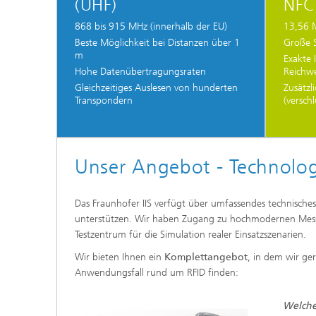
(UHF)
NFC
868 bis 915 MHz (innerhalb der EU)
13,56 
Beste Möglichkeit bei Distanzen über 1
Große 
m
Exakte 
Hohe Datenübertragungsraten
Reichwe
Gleichzeitiges Auslesen von hunderten
Zusätzl
Transpondern
(versch
Unser Angebot - Technolog
Das Fraunhofer IIS verfügt über umfassendes technische
unterstützen. Wir haben Zugang zu hochmodernen Mess
Testzentrum für die Simulation realer Einsatzszenarien.
Wir bieten Ihnen ein
Komplettangebot
, in dem wir ge
Anwendungsfall rund um RFID finden:
Welche