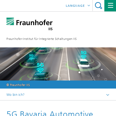
LANGUAGE
ENGLISH
日本語
Fraunhofer-Institut für Integrierte Schaltungen IIS
中文
한국어
© Fraunhofer IIS
Wo bin ich?
Startseite
5G Bavaria Automotive
Online-Magazin