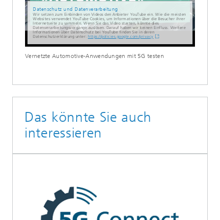
Datenschutz und Datenverarbeitung
Wir setzen zum Einbinden von Videos den Anbieter YouTube ein. Wie die meisten
Websites verwendet YouTube Cookies, um Informationen über die Besucher ihrer
Internetseite zu sammeln. Wenn Sie das Video starten, könnte dies
Datenverarbeitungsvorgänge auslösen. Darauf haben wir keinen Einfluss. Weitere
Informationen über Datenschutz bei YouTube finden Sie in deren
Datenschutzerklärung unter:
https://policies.google.com/privacy
Vernetzte Automotive-Anwendungen mit 5G testen
Das könnte Sie auch
interessieren