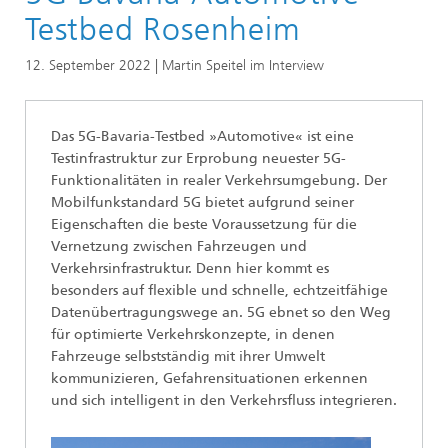
Forschungsbereiche im Magazin
Testbed Rosenheim
Lokalisierung und Vernetzung
12. September 2022 | Martin Speitel im Interview
5G: Forschende über professionelle
Mobilfunkanwendungen
Das 5G-Bavaria-Testbed »Automotive« ist eine
Testinfrastruktur zur Erprobung neuester 5G-
Funktionalitäten in realer Verkehrsumgebung. Der
Mobilfunkstandard 5G bietet aufgrund seiner
Eigenschaften die beste Voraussetzung für die
Vernetzung zwischen Fahrzeugen und
Verkehrsinfrastruktur. Denn hier kommt es
besonders auf flexible und schnelle, echtzeitfähige
Datenübertragungswege an. 5G ebnet so den Weg
für optimierte Verkehrskonzepte, in denen
Fahrzeuge selbstständig mit ihrer Umwelt
kommunizieren, Gefahrensituationen erkennen
und sich intelligent in den Verkehrsfluss integrieren.