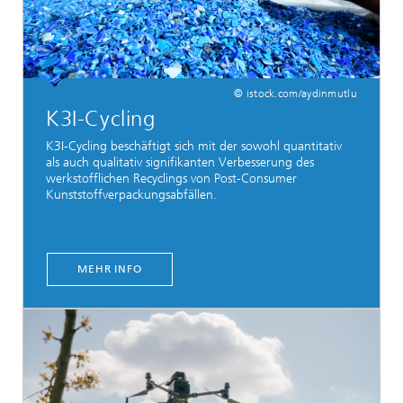
© istock.com/aydinmutlu
K3I-Cycling
K3I-Cycling beschäftigt sich mit der sowohl quantitativ
als auch qualitativ signifikanten Verbesserung des
werkstofflichen Recyclings von Post-Consumer
Kunststoffverpackungsabfällen.
MEHR INFO