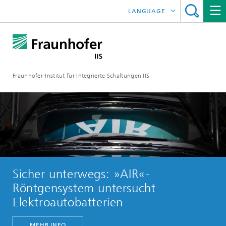
LANGUAGE
ENGLISH
日本語
Fraunhofer-Institut für Integrierte Schaltungen IIS
中文
한국어
Sicher unterwegs: »AIR«-
Röntgensystem untersucht
Elektroautobatterien
MEHR INFO