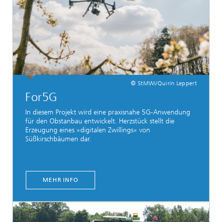
© StMWi/Quirin Leppert
For5G
In diesem Projekt wird eine praxisnahe 5G-Anwendung
für den Obstanbau entwickelt. Herzstück stellt die
Erzeugung eines »digitalen Zwillings« von
Süßkirschbäumen dar.
MEHR INFO