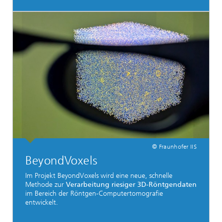
© Fraunhofer IIS
BeyondVoxels
Im Projekt BeyondVoxels wird eine neue, schnelle
Methode zur
Verarbeitung riesiger 3D-Röntgendaten
im Bereich der Röntgen-Computertomografie
entwickelt.