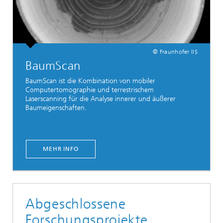
© Fraunhofer IIS
BaumScan
BaumScan ist die Kombination von mobiler
Computertomographie und terrestrischem
Laserscanning für die Analyse innerer und äußerer
Baumeigenschaften.
MEHR INFO
Abgeschlossene
Forschungsprojekte