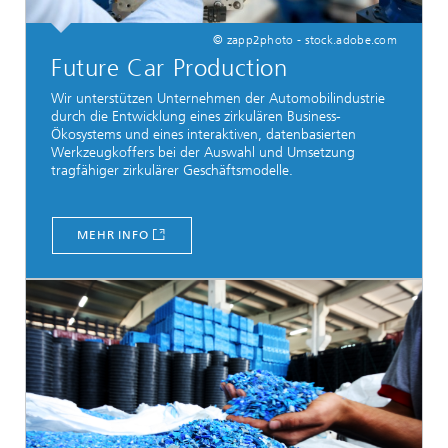
© zapp2photo - stock.adobe.com
Future Car Production
Wir unterstützen Unternehmen der Automobilindustrie
durch die Entwicklung eines zirkulären Business-
Ökosystems und eines interaktiven, datenbasierten
Werkzeugkoffers bei der Auswahl und Umsetzung
tragfähiger zirkulärer Geschäftsmodelle.
MEHR INFO