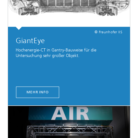
© Fraunhofer IIS
GiantEye
Hochenergie-CT in Gantry-Bauweise für die
Untersuchung sehr großer Objekt.
MEHR INFO