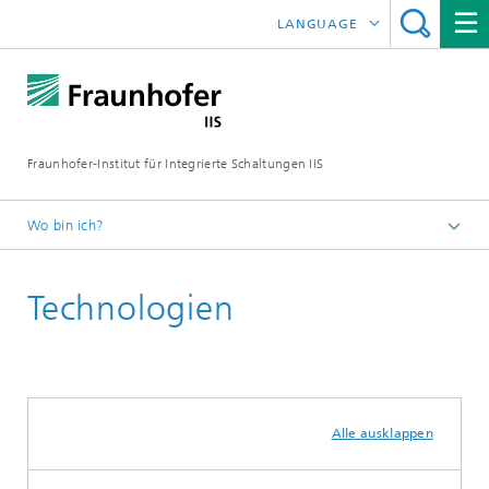
LANGUAGE
ENGLISH
日本語
Fraunhofer-Institut für Integrierte Schaltungen IIS
中文
한국어
Wo bin ich?
Startseite
Technologien
Forschungsbereiche
Entwicklungszentrum Röntgentechnik
Alle ausklappen